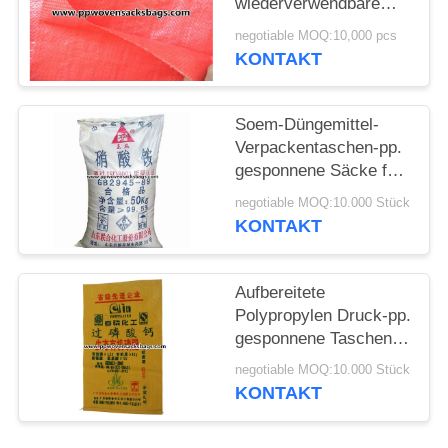
wiederverwendbare
Polypropylenbeutel für
negotiable MOQ:10,000 pcs
wiederverwendbare
KONTAKT
und umweltfreundliche
Verpackungen
Soem-Düngemittel-
Verpackentaschen-pp.
gesponnene Säcke für
verpackendes
negotiable MOQ:10.000 Stück
Ammoniumnitrat
KONTAKT
Aufbereitete
Polypropylen Druck-pp.
gesponnene Taschen-
Superphosphat-
negotiable MOQ:10.000 Stück
Verpackungs-Säcke
KONTAKT