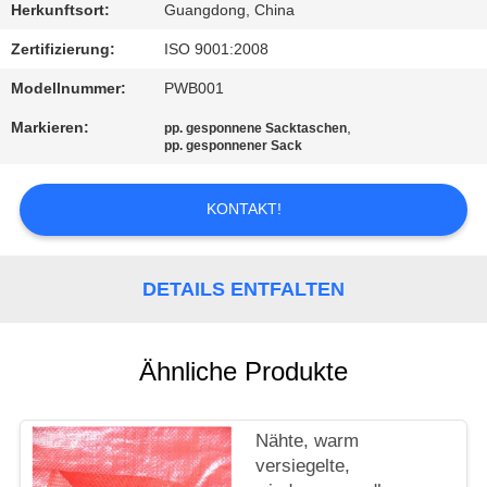
Herkunftsort:
Guangdong, China
KONTAKT
Zertifizierung:
ISO 9001:2008
Modellnummer:
PWB001
REFERENZEN
Markieren:
,
pp. gesponnene Sacktaschen
pp. gesponnener Sack
SITEMAP
KONTAKT!
PRIVACY
POLICY
DETAILS ENTFALTEN
Ähnliche Produkte
Nähte, warm
versiegelte,