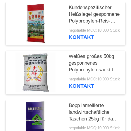
Kundenspezifischer
Heißsiegel gesponnene
Polypropylen-Reis-
Verpackentaschen,
negotiable MOQ:10.000 Stück
Nahrungsmittelverpackungs
KONTAKT
Säcke
Weißes großes 50kg
gesponnenes
Polypropylen sackt für
verpackende Reis-
negotiable MOQ:10.000 Stück
Taschen 50 x 84 cm
KONTAKT
ein
Bopp lamellierte
landwirtschaftliche
Taschen 25kg für das
Verpacken des
negotiable MOQ:10.000 Stück