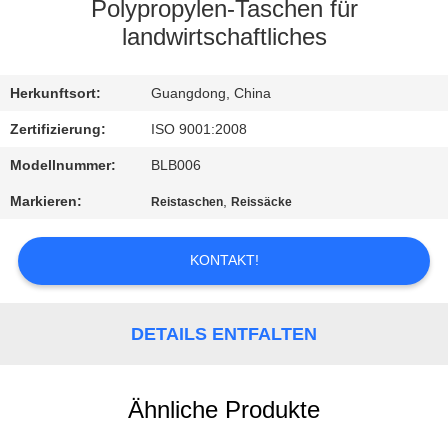
Polypropylen-Taschen für
KONTAKT
landwirtschaftliches
REFERENZEN
Herkunftsort:
Guangdong, China
Zertifizierung:
ISO 9001:2008
SITEMAP
Modellnummer:
BLB006
Markieren:
,
Reistaschen
Reissäcke
PRIVACY
POLICY
KONTAKT!
DETAILS ENTFALTEN
Ähnliche Produkte