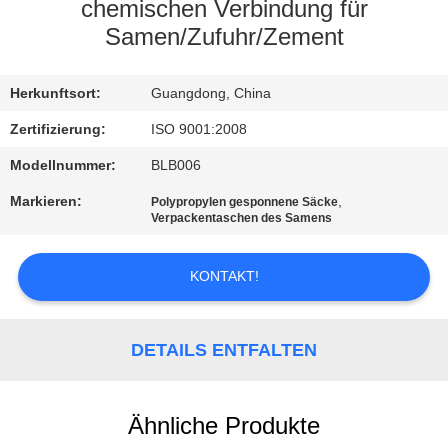
chemischen Verbindung für
KONTAKT
Samen/Zufuhr/Zement
REFERENZEN
Herkunftsort:
Guangdong, China
Zertifizierung:
ISO 9001:2008
SITEMAP
Modellnummer:
BLB006
Markieren:
,
Polypropylen gesponnene Säcke
PRIVACY
Verpackentaschen des Samens
POLICY
KONTAKT!
DETAILS ENTFALTEN
Ähnliche Produkte