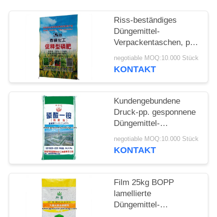
Riss-beständiges
Düngemittel-
Verpackentaschen, pp.
gesponnene chemische
negotiable MOQ:10.000 Stück
Verpackungs-Säcke
KONTAKT
Kundengebundene
Druck-pp. gesponnene
Düngemittel-
Verpackentaschen für
negotiable MOQ:10.000 Stück
das Verpacken von
KONTAKT
Monoammonium
Film 25kg BOPP
lamellierte
Düngemittel-
Verpackentaschen/landwirtsc