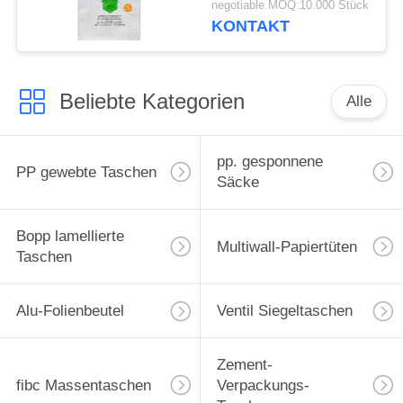
negotiable MOQ:10.000 Stück
Verpackenbopp-Säcke
KONTAKT
Beliebte Kategorien
Alle
pp. gesponnene
PP gewebte Taschen
Säcke
Bopp lamellierte
Multiwall-Papiertüten
Taschen
Alu-Folienbeutel
Ventil Siegeltaschen
Zement-
fibc Massentaschen
Verpackungs-