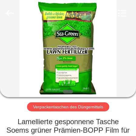
Silk
Road
Enterprise
Management
Services
Co.,LTD.
All
Rights
STARTSEITE
Reserved.
PRODUKTE
ÜBER
UNS
FABRIK
TOUR
Verpackentaschen des Düngemittels
Lamellierte gesponnene Tasche
QUALITÄTSKONTROLLE
Soems grüner Prämien-BOPP Film für