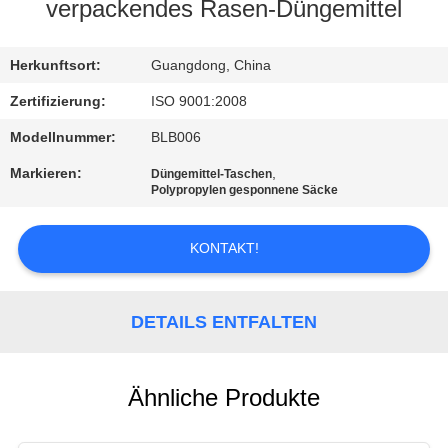
verpackendes Rasen-Düngemittel
KONTAKT
Herkunftsort:
Guangdong, China
REFERENZEN
Zertifizierung:
ISO 9001:2008
Modellnummer:
BLB006
SITEMAP
Markieren:
,
Düngemittel-Taschen
Polypropylen gesponnene Säcke
PRIVACY
KONTAKT!
POLICY
DETAILS ENTFALTEN
Ähnliche Produkte