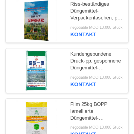
Riss-beständiges
Düngemittel-
Verpackentaschen, pp.
gesponnene chemische
negotiable MOQ:10.000 Stück
Verpackungs-Säcke
KONTAKT
Kundengebundene
Druck-pp. gesponnene
Düngemittel-
Verpackentaschen für
negotiable MOQ:10.000 Stück
das Verpacken von
KONTAKT
Monoammonium
Film 25kg BOPP
lamellierte
Düngemittel-
Verpackentaschen/landwirtsc
negotiable MOQ:10.000 Stück
Verpackenbopp-Säcke