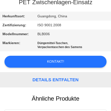
PET Zwischenlagen-Einsatz
KONTAKT
Herkunftsort:
Guangdong, China
REFERENZEN
Zertifizierung:
ISO 9001:2008
Modellnummer:
BLB006
SITEMAP
Markieren:
,
Düngemittel-Taschen
Verpackentaschen des Samens
PRIVACY
KONTAKT!
POLICY
DETAILS ENTFALTEN
Ähnliche Produkte