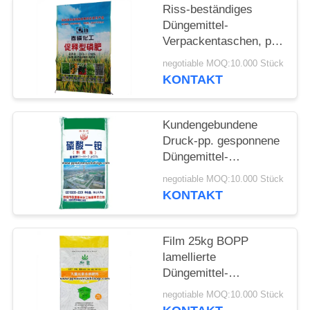
Riss-beständiges
Düngemittel-
Verpackentaschen, pp.
gesponnene chemische
negotiable MOQ:10.000 Stück
Verpackungs-Säcke
KONTAKT
Kundengebundene
Druck-pp. gesponnene
Düngemittel-
Verpackentaschen für
negotiable MOQ:10.000 Stück
das Verpacken von
KONTAKT
Monoammonium
Film 25kg BOPP
lamellierte
Düngemittel-
Verpackentaschen/landwirtsc
negotiable MOQ:10.000 Stück
Verpackenbopp-Säcke