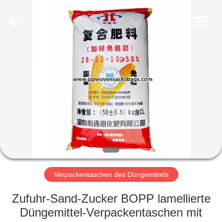
Silk
Road
Enterprise
Management
Services
Co.,LTD.
All
Rights
STARTSEITE
Reserved.
PRODUKTE
ÜBER
UNS
FABRIK
TOUR
Verpackentaschen des Düngemittels
Zufuhr-Sand-Zucker BOPP lamellierte
QUALITÄTSKONTROLLE
Düngemittel-Verpackentaschen mit